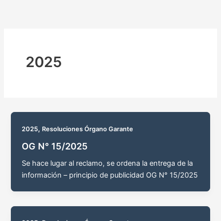
Ir
al
contenido
2025
,
2025
Resoluciones Órgano Garante
OG N° 15/2025
Se hace lugar al reclamo, se ordena la entrega de la
información – principio de publicidad OG N° 15/2025