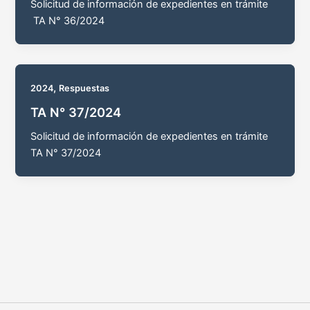
Solicitud de información de expedientes en trámite
TA N° 36/2024
,
2024
Respuestas
TA N° 37/2024
Solicitud de información de expedientes en trámite
TA N° 37/2024