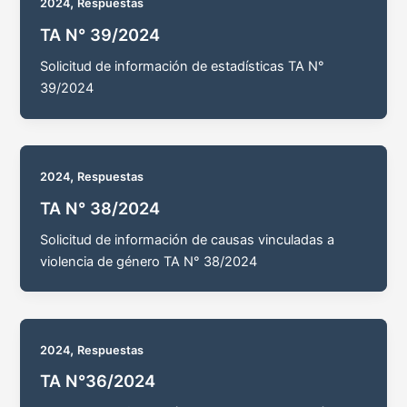
,
2024
Respuestas
TA N° 39/2024
Solicitud de información de estadísticas TA N°
39/2024
,
2024
Respuestas
TA N° 38/2024
Solicitud de información de causas vinculadas a
violencia de género TA N° 38/2024
,
2024
Respuestas
TA N°36/2024